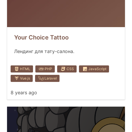
Your Choice Tattoo
Лендинг для тату-салона.
HTML
PHP
CSS
JavaScript
Vue.js
Laravel
8 years ago