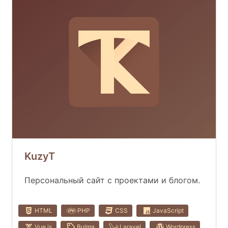
KuzyT
Персональный сайт с проектами и блогом.
HTML
PHP
CSS
JavaScript
Vue.js
Bulma
Laravel
Wordpress