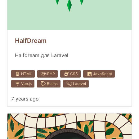
HalfDream
Halfdream для Laravel
HTML
PHP
CSS
JavaScript
Vue.js
Bulma
Laravel
7 years ago