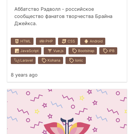
Аббатство Рэдволл - российское
сообщество фанатов творчества Брайна
Джейкса.
HTML
PHP
CSS
Android
JavaScript
Vue.js
Bootstrap
IPB
Laravel
Kohana
Ionic
8 years ago