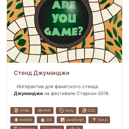
Стенд Джуманджи
Интерактив для фанатского стенда
Джуманджи
на фестивале Старкон-2018.
HTML
PHP
Unity
CSS
Android
iOS
JavaScript
Vue.js
Bootstrap
Laravel
C#