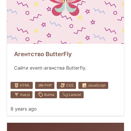
Агентство ButterFly
Сайти event-агенства Butterfly.
HTML
PHP
CSS
JavaScript
Vue.js
Bulma
Laravel
8 years ago