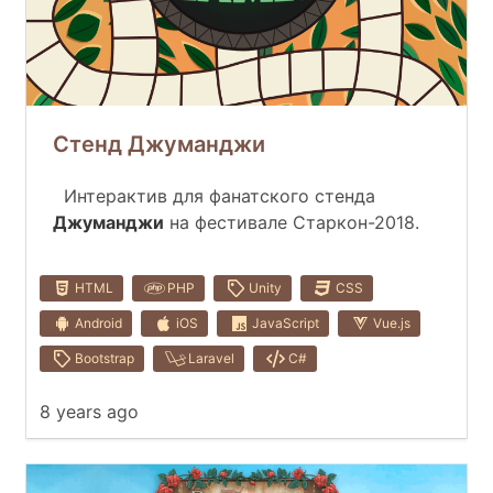
Стенд Джуманджи
Интерактив для фанатского стенда
Джуманджи
на фестивале Старкон-2018.
HTML
PHP
Unity
CSS
Android
iOS
JavaScript
Vue.js
Bootstrap
Laravel
C#
8 years ago