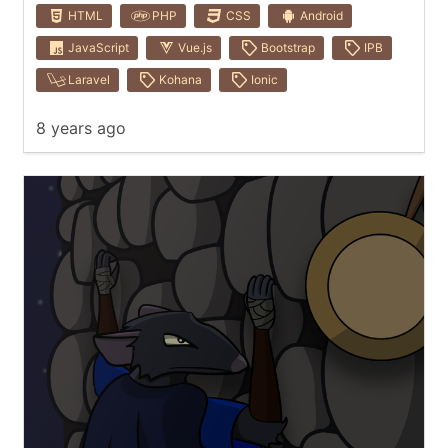
HTML
PHP
CSS
Android
JavaScript
Vue.js
Bootstrap
IPB
Laravel
Kohana
Ionic
8 years ago