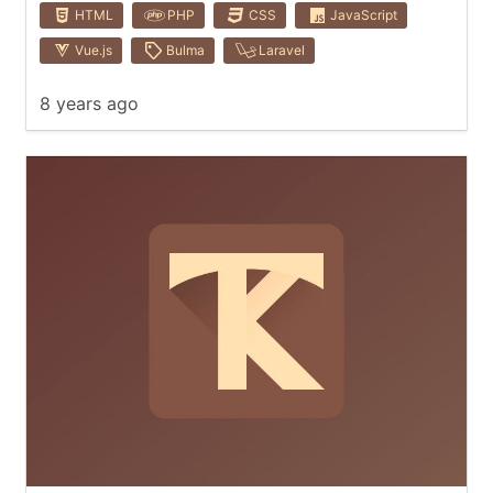
HTML
PHP
CSS
JavaScript
Vue.js
Bulma
Laravel
8 years ago