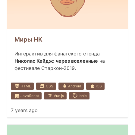
Миры НК
Интерактив для фанатского стенда
Николас Кейдж: через вселенные
на
фестивале Старкон-2019.
HTML
CSS
Android
iOS
JavaScript
Vue.js
Ionic
7 years ago