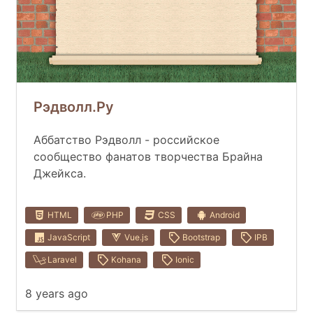
Рэдволл.Ру
Аббатство Рэдволл - российское
сообщество фанатов творчества Брайна
Джейкса.
HTML
PHP
CSS
Android
JavaScript
Vue.js
Bootstrap
IPB
Laravel
Kohana
Ionic
8 years ago