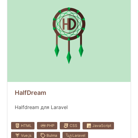
HalfDream
Halfdream для Laravel
HTML
PHP
CSS
JavaScript
Vue.js
Bulma
Laravel