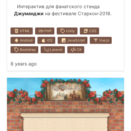
Интерактив для фанатского стенда
Джуманджи
на фестивале Старкон-2018.
HTML
PHP
Unity
CSS
Android
iOS
JavaScript
Vue.js
Bootstrap
Laravel
C#
8 years ago